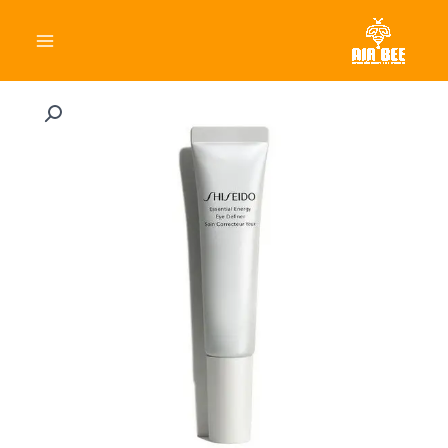
خطي
السوداء
Main
لى
Menu
لمحتوى
كمية
كريم
الهلات
السوداء