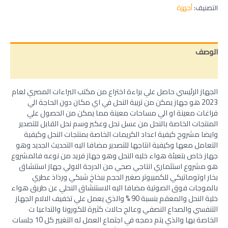
التصنيف:
أجهزة
الوصف
مراجعات (0)
الجهاز الرئيسي حاصل علي براءة اختراع من مكتب البراءات المصري لعام
2023 هو جهاز يمكن من تربية النحل في اي مكان دون الحاجة الي
فراغات معينة او الي مساحات معينة مما يمكن من الحصول علي
المنتجات الخاصة بالنحل من عسل نحل وعكبر وسم نحل القابل للتصدير
وايضا مشروح كيفية اعداد الكريمات الخاصة بمنتجات النحل وكيفية
التعامل معها وكيفية انتاجها للتصدير مضافا اليه التحديث الجديد وهو
جهاز خاص بتعبئة هواء خليه النحل وهو جهاز فريد من نوعه فالمشروع
هو مشروع استثماري انتاجي صحي من الدرجة الاولي
جهاز استنشاق
بخار اوتوماتيكي للكمبيوتر صغير الحجم ببخاخ شبكي ورذاذ عطري
بالموجات فوق الصوتية مضافا اليه الاستنشاق النحلي عن طريق هواء
خلية النحل والمعقم بنسبة 90 % والذي يعمل علي تخفيف الالام الجهاز
التنفسي والصداع النصفي وعالج حالات كثيرة للكورونا والتداعيا ت
الخاصة بها والذي يتم دمجه في اجتماع العمل له التغيير كل 10 جلسات