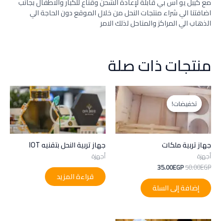
مع كيبل يو اس بي قابلة لإعادة الشحن وقناع للكبار والاطفال بجانب
اضافتنا الي شراء منتجات النحل من خلال الموقع دون الحاجة الي
الذهاب الي المراكز والمناحل لذلك الامر
منتجات ذات صلة
السعر
السعر
الأصلي
الحالي
تخفيضات!
تخفيضات!
هو:
هو:
35.00EGP.
50.00EGP.
جهاز تربية ملكات
جهاز تربية النحل بتقنيه IOT
أجهزة
أجهزة
35.00
EGP
50.00
EGP
قراءة المزيد
إضافة إلى السلة