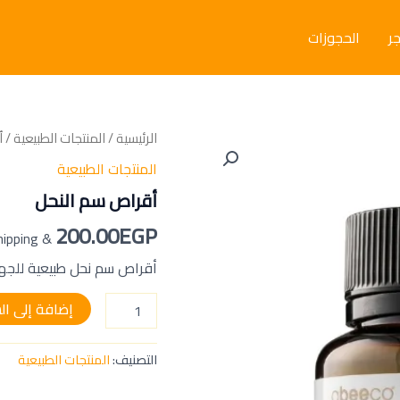
جر
الحجوزات
كمية
الرئيسية
/
المنتجات الطبيعية
/ أ
أقراص
المنتجات الطبيعية
سم
النحل
أقراص سم النحل
200.00
EGP
& Free Shipping
أقراص سم نحل طبيعية للجها
إضافة إلى ال
التصنيف:
المنتجات الطبيعية