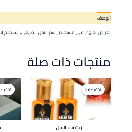
الوصف
مراجعات (0)
أقراص تحتوي على مستخلص سم النحل الطبيعي، تُستخدم لتعزي
منتجات ذات صلة
السعر
السعر
الأصلي
الحالي
تخفيضات!
تخفيضات!
تخفيضا
تخفيضا
هو:
هو:
30.00EGP.
40.00EGP.
زيت سم النحل
م