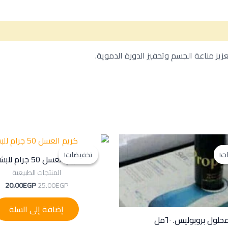
ز مناعة الجسم وتحفيز الدورة الدموية.
السعر
السعر
السعر
ال
الأصلي
الحالي
الأصلي
ال
ت!
ت!
تخفيضات!
تخفيضات!
هو:
هو:
هو:
هو
كريم العسل 50 جرام للبشرة
P.
25.00EGP.
100.00EGP.
120.00EGP.
المنتجات الطبيعية
20.00
EGP
25.00
EGP
إضافة إلى السلة
حلول بروبوليس. ٦٠مل